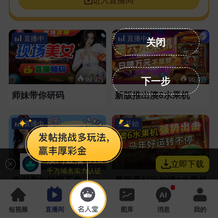
直播中
直播中
关闭
下一步
99.9万
99.9万
师妹带你研码
新版推出澳6水果机
直播中
未开始
澳门直播 6.APP
立即下载
99.9万
99.9万
千万域名实力认证
资深美女解四不像
最新最好玩的澳6水果机
未开始
未开始
短视频
直播间
名人堂
图库
消息
我的