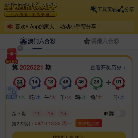
一个6.App，整个六合界
工具宝箱
分享
6.App离不开彩民支持！
喜欢6.App的家人，动动小手帮分享！
祝各位好运爆棚，天天喜中百万！
澳门六合彩
香港六合彩
第
2026221
期
查看开奖历史 >
24
14
18
48
46
28
01
羊
/
木
蛇
/
水
牛
/
火
羊
/
火
鸡
/
木
兔
/
土
马
/
水
11
:
15
:
15
眯牌
距下期：
08/10 13:32 周一
第222期：
全民热买榜
进入直播间